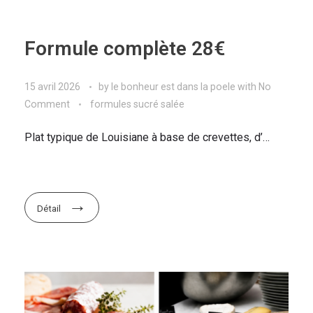
Formule complète 28€
15 avril 2026
by
le bonheur est dans la poele
with
No
Comment
formules sucré salée
Plat typique de Louisiane à base de crevettes, d’…
Détail