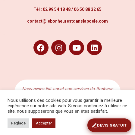
Tél :
02 99 54 18 48
/
06 50 88 32 65
contact@lebonheurestdanslapoele.com
Superbe prestation délivrée par ce traiteur
pour notre mariage. Un rougail saucisse
Nous utilisons des cookies pour vous garantir la meilleure
succulent et des professionnelles très attentives
expérience sur notre site web. Si vous continuez à utiliser ce
et professionnelles. Le tout pour un repas très
site, nous supposerons que vous en êtes satisfait.
réussi selon les retours de nos invités. Faites
appel à leurs services sans hésiter ! Charline,
Réglage
Accepter
DEVIS GRATUIT
prestation du 24 juillet 2021