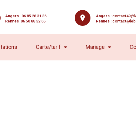
Angers
06 85 28 31 36
Angers
:
contact49@l
Rennes
06 50 88 32 65
Rennes
:
contact@leb
tations
Carte/tarif
Mariage
Co