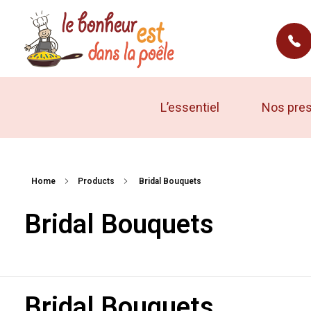
le bonheur est dans la poele
Traiteur à Rennes
L’essentiel
Nos pres
Home
Products
Bridal Bouquets
Bridal Bouquets
Bridal Bouquets