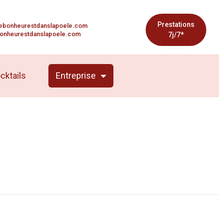
Prestations
ebonheurestdanslapoele.com
onheurestdanslapoele.com
7j/7*
cktails
Entreprise