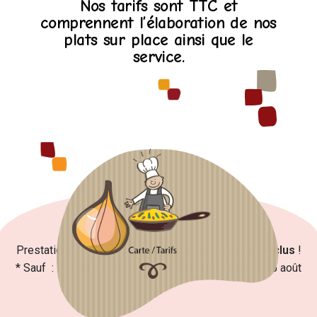
Nos tarifs sont TTC et
comprennent l’élaboration de nos
plats sur place ainsi que le
service.
Prestations
tous les jours Dimanches et fériés inclus
!
* Sauf : Entre Noël et jour de l’an
&
Du 24 juillet au 25 août