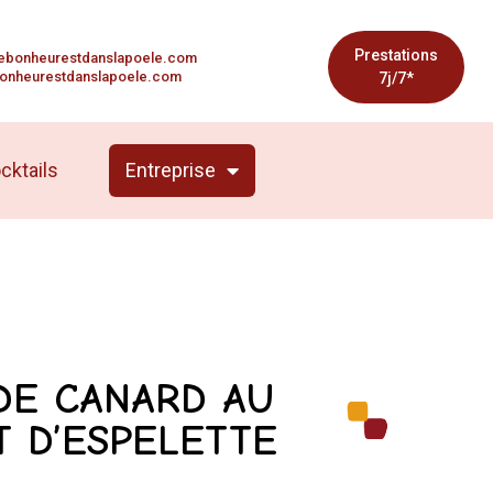
Prestations
ebonheurestdanslapoele.com
onheurestdanslapoele.com
7j/7*
cktails
Entreprise
DE CANARD AU
T D’ESPELETTE