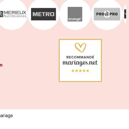
om
mariage