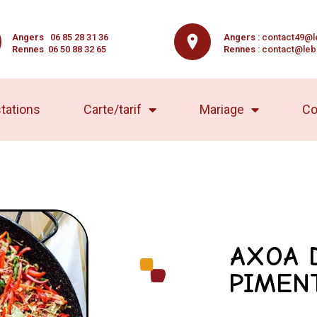
Angers
06 85 28 31 36
Angers
:
contact49@l
Rennes
06 50 88 32 65
Rennes
:
contact@leb
tations
Carte/tarif
Mariage
Co
AXOA 
PIMEN